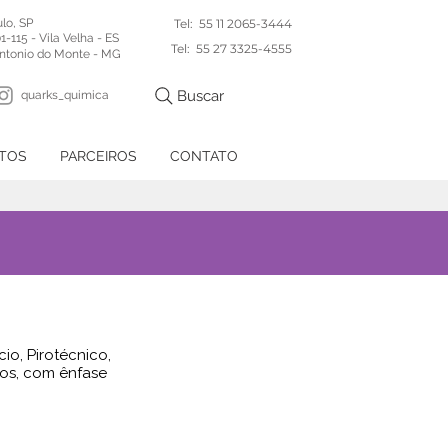
lo, SP
Tel: 55 11 2065-3444
-115 - Vila Velha - ES
Tel: 55 27 3325-4555
Antonio do Monte - MG
Buscar
quarks_quimica
TOS
PARCEIROS
CONTATO
o, Pirotécnico,
tos, com ênfase