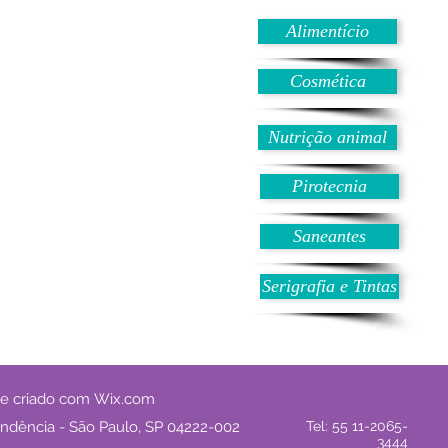
Alimentício
Cosmética
Nutrição animal
Pirotecnia
Saneantes
Serigrafia e Tintas
te criado com
Wix.com
endência - São Paulo, SP 04222-002
Tel: 55 11-2065-
3444