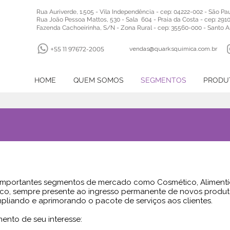
Rua Auriverde, 1.505 - Vila Independência - cep: 04222-002 - São Pau
Rua João Pessoa Mattos, 530 - Sala 604 - Praia da Costa - cep: 29101
Fazenda Cachoeirinha, S/N - Zona Rural - cep: 35560-000 - Santo 
+55 11 97672-2005
vendas@quarksquimica.com.br
HOME
QUEM SOMOS
SEGMENTOS
PRODU
importantes segmentos de mercado como Cosmético, Alimentíci
áfico, sempre presente ao ingresso permanente de novos produ
mpliando e aprimorando o pacote de serviços aos clientes.
ento de seu interesse: